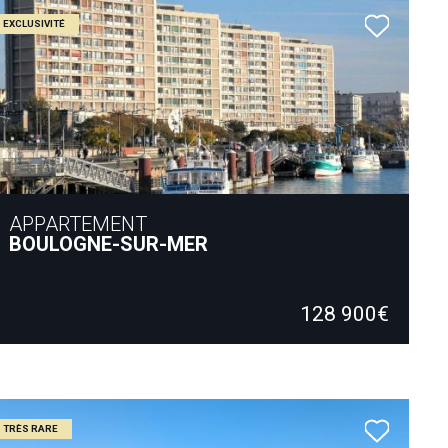
EXCLUSIVITÉ
APPARTEMENT
BOULOGNE-SUR-MER
Secteur port, résidence de standing sécurisée avec concierge et
ascenseur SUPERBE VUE DEGAGEE Appartement…
128 900€
63.00 m²
2 Chambres
TRÈS RARE