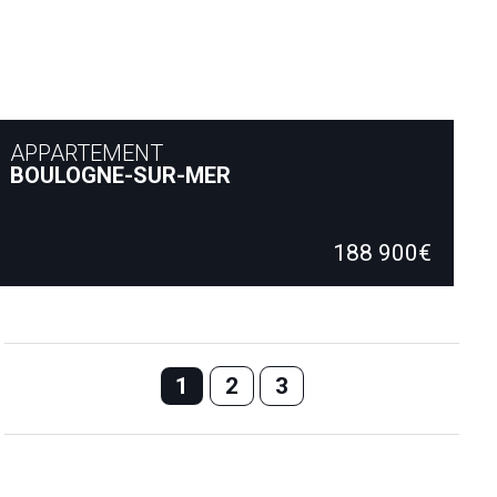
APPARTEMENT
BOULOGNE-SUR-MER
Appartement T4 d'environ 95m2 composé d'une entrée, cuisine
aménagée équipée, salon/séjour lumineux avec vue sur…
188 900€
95.00 m²
3 Chambres
1 Salle de bain
1
2
3