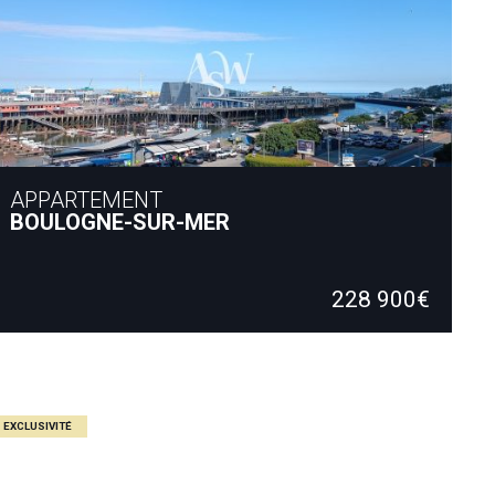
APPARTEMENT
BOULOGNE-SUR-MER
Appartement T3/4 d'environ 90m2 composé d'une entrée, cuisine
aménagée équipée ouverte sur salon/séjour lumineux avec…
228 900€
90.00 m²
3 Chambres
1 Salle de bain
EXCLUSIVITÉ