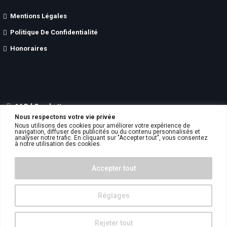
Mentions Légales
Politique De Confidentialité
Honoraires
14 Bd Gambetta
Nous respectons votre vie privée
62200
BOULOGNE SUR MER
Nous utilisons des cookies pour améliorer votre expérience de
06.51.33.51.17
navigation, diffuser des publicités ou du contenu personnalisés et
analyser notre trafic. En cliquant sur "Accepter tout", vous consentez
contact
aswimmobilier.fr
à notre utilisation des cookies.
Accepter tout
Réglages
ASW Immobilier © 2023. Tous droits réservés.
Rejeter tout