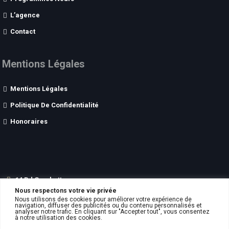
L’agence
Contact
Mentions Légales
Mentions Légales
Politique De Confidentialité
Honoraires
14 Bd Gambetta
Nous respectons votre vie privée
62200
BOULOGNE SUR MER
Nous utilisons des cookies pour améliorer votre expérience de
06.51.33.51.17
navigation, diffuser des publicités ou du contenu personnalisés et
analyser notre trafic. En cliquant sur "Accepter tout", vous consentez
contact
aswimmobilier.fr
à notre utilisation des cookies.