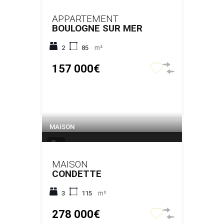
APPARTEMENT
BOULOGNE SUR MER
2
85
m²
157 000€
MAISON
7
MAISON
CONDETTE
3
115
m²
278 000€