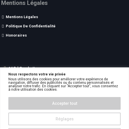
Mentions Légales
Mentions Légales
Politique De Confidentialité
Honoraires
14 Bd Gambetta
Nous respectons votre vie privée
62200
BOULOGNE SUR MER
Nous utilisons des cookies pour améliorer votre expérience de
06.51.33.51.17
navigation, diffuser des publicités ou du contenu personnalisés et
analyser notre trafic. En cliquant sur "Accepter tout", vous consentez
contact
aswimmobilier.fr
à notre utilisation des cookies.
Accepter tout
Réglages
ASW Immobilier © 2023. Tous droits réservés.